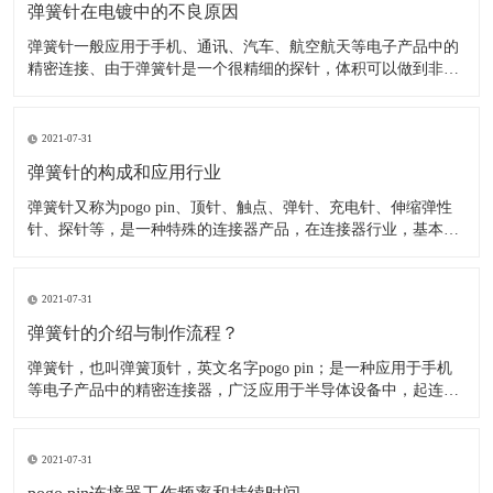
弹簧针在电镀中的不良原因
弹簧针一般应用于手机、通讯、汽车、航空航天等电子产品中的
精密连接、由于弹簧针是一个很精细的探针，体积可以做到非常
小，所以应用在精密连接器中可以降低连接器的重量、节省空
间、美化产品外观(如：超薄手机,智能穿戴、无人机、智能机器
人等产品)。 在弹簧针连接器电镀中，由于接触对有着较高的电
2021-07-31
弹簧针的构成和应用行业
​弹簧针又称为pogo pin、顶针、触点、弹针、充电针、伸缩弹性
针、探针等，是一种特殊的连接器产品，在连接器行业，基本结
构，有一个压缩弹簧，一个车削针管，一个车削针头组成。针管
管口结构是卷边，针头位于针管内，依靠弹簧提供弹力和对接零
件之间形成电连接。 弹簧针主要由针轴、弹簧、针管组
2021-07-31
弹簧针的介绍与制作流程？
弹簧针，也叫弹簧顶针，英文名字pogo pin；是一种应用于手机
等电子产品中的精密连接器，广泛应用于半导体设备中，起连接
作用。 根据应用不同有不同外观，但是整体上pogo pin 内部都有
一个精密弹簧结构。该产品表面一般都镀金，产品单价一般5毛
至1块左右；Pogo pin是一种由针轴
2021-07-31