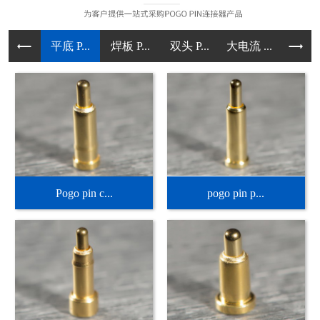
平底 P...
焊板 P...
双头 P...
大电流 ...
直立型 .
Pogo pin c...
pogo pin p...