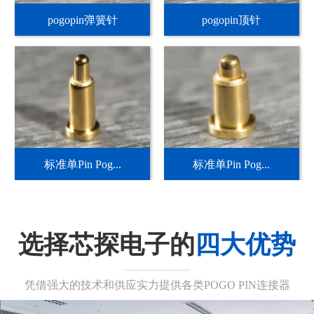
pogopin弹簧针
pogopin顶针
标准单Pin Pog...
标准单Pin Pog...
选择芯探电子的
四大优势
凭借强大的技术和供应实力提供各类POGO PIN连接器