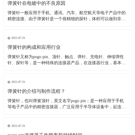
弹簧针在电镀中的不良原因
弹簧针一般应用于手机、通讯、汽车、航空航天等电子产品中的
精密连接、由于弹簧针是一个很精细的探针，体积可以做到非常
小，所以应用在精密连接器中可以降低连接器的重量、节省空
间、美化产品外观(如：超薄手机,智能穿戴、无人机、智能机器
人等产品)。 在弹簧针连接器电镀中，由于接触对有着较高的电
2021-07-31
弹簧针的构成和应用行业
​弹簧针又称为pogo pin、顶针、触点、弹针、充电针、伸缩弹性
针、探针等，是一种特殊的连接器产品，在连接器行业，基本结
构，有一个压缩弹簧，一个车削针管，一个车削针头组成。针管
管口结构是卷边，针头位于针管内，依靠弹簧提供弹力和对接零
件之间形成电连接。 弹簧针主要由针轴、弹簧、针管组
2021-07-31
弹簧针的介绍与制作流程？
弹簧针，也叫弹簧顶针，英文名字pogo pin；是一种应用于手机
等电子产品中的精密连接器，广泛应用于半导体设备中，起连接
作用。 根据应用不同有不同外观，但是整体上pogo pin 内部都有
一个精密弹簧结构。该产品表面一般都镀金，产品单价一般5毛
至1块左右；Pogo pin是一种由针轴
2021-07-31