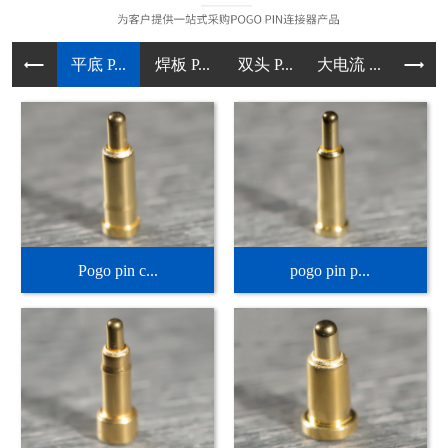
平底 P...
焊板 P...
双头 P...
大电流 ...
直立型 .
Pogo pin c...
pogo pin p...