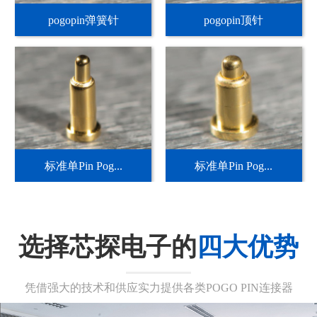
pogopin弹簧针
pogopin顶针
标准单Pin Pog...
标准单Pin Pog...
选择芯探电子的
四大优势
凭借强大的技术和供应实力提供各类POGO PIN连接器