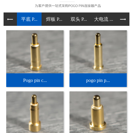
平底 P...
焊板 P...
双头 P...
大电流 ...
直立型 .
Pogo pin c...
pogo pin p...