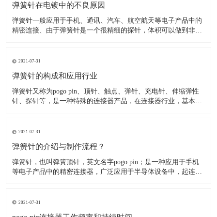
弹簧针在电镀中的不良原因
弹簧针一般应用于手机、通讯、汽车、航空航天等电子产品中的
精密连接、由于弹簧针是一个很精细的探针，体积可以做到非常
小，所以应用在精密连接器中可以降低连接器的重量、节省空
间、美化产品外观(如：超薄手机,智能穿戴、无人机、智能机器
人等产品)。 在弹簧针连接器电镀中，由于接触对有着较高的电
2021-07-31
弹簧针的构成和应用行业
​弹簧针又称为pogo pin、顶针、触点、弹针、充电针、伸缩弹性
针、探针等，是一种特殊的连接器产品，在连接器行业，基本结
构，有一个压缩弹簧，一个车削针管，一个车削针头组成。针管
管口结构是卷边，针头位于针管内，依靠弹簧提供弹力和对接零
件之间形成电连接。 弹簧针主要由针轴、弹簧、针管组
2021-07-31
弹簧针的介绍与制作流程？
弹簧针，也叫弹簧顶针，英文名字pogo pin；是一种应用于手机
等电子产品中的精密连接器，广泛应用于半导体设备中，起连接
作用。 根据应用不同有不同外观，但是整体上pogo pin 内部都有
一个精密弹簧结构。该产品表面一般都镀金，产品单价一般5毛
至1块左右；Pogo pin是一种由针轴
2021-07-31