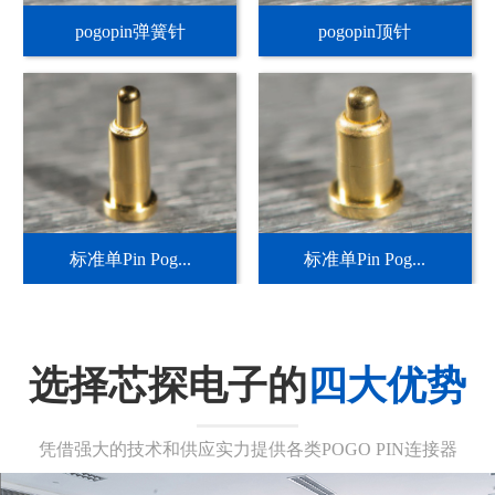
pogopin弹簧针
pogopin顶针
标准单Pin Pog...
标准单Pin Pog...
选择芯探电子的
四大优势
凭借强大的技术和供应实力提供各类POGO PIN连接器