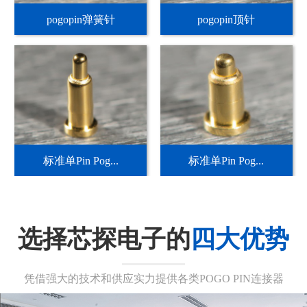
pogopin弹簧针
pogopin顶针
标准单Pin Pog...
标准单Pin Pog...
选择芯探电子的
四大优势
凭借强大的技术和供应实力提供各类POGO PIN连接器