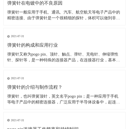
弹簧针在电镀中的不良原因
弹簧针一般应用于手机、通讯、汽车、航空航天等电子产品中的
精密连接、由于弹簧针是一个很精细的探针，体积可以做到非常
小，所以应用在精密连接器中可以降低连接器的重量、节省空
间、美化产品外观(如：超薄手机,智能穿戴、无人机、智能机器
人等产品)。 在弹簧针连接器电镀中，由于接触对有着较高的电
2021-07-31
弹簧针的构成和应用行业
​弹簧针又称为pogo pin、顶针、触点、弹针、充电针、伸缩弹性
针、探针等，是一种特殊的连接器产品，在连接器行业，基本结
构，有一个压缩弹簧，一个车削针管，一个车削针头组成。针管
管口结构是卷边，针头位于针管内，依靠弹簧提供弹力和对接零
件之间形成电连接。 弹簧针主要由针轴、弹簧、针管组
2021-07-31
弹簧针的介绍与制作流程？
弹簧针，也叫弹簧顶针，英文名字pogo pin；是一种应用于手机
等电子产品中的精密连接器，广泛应用于半导体设备中，起连接
作用。 根据应用不同有不同外观，但是整体上pogo pin 内部都有
一个精密弹簧结构。该产品表面一般都镀金，产品单价一般5毛
至1块左右；Pogo pin是一种由针轴
2021-07-31