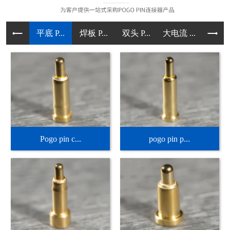
平底 P...
焊板 P...
双头 P...
大电流 ...
直立型 .
Pogo pin c...
pogo pin p...