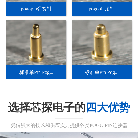
pogopin弹簧针
pogopin顶针
标准单Pin Pog...
标准单Pin Pog...
选择芯探电子的
四大优势
凭借强大的技术和供应实力提供各类POGO PIN连接器