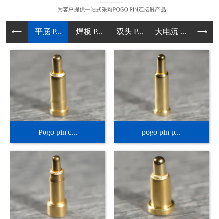
平底 P...
焊板 P...
双头 P...
大电流 ...
直立型 .
Pogo pin c...
pogo pin p...