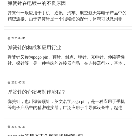
弹簧针在电镀中的不良原因
弹簧针一般应用于手机、通讯、汽车、航空航天等电子产品中的
精密连接、由于弹簧针是一个很精细的探针，体积可以做到非常
小，所以应用在精密连接器中可以降低连接器的重量、节省空
间、美化产品外观(如：超薄手机,智能穿戴、无人机、智能机器
人等产品)。 在弹簧针连接器电镀中，由于接触对有着较高的电
2021-07-31
弹簧针的构成和应用行业
​弹簧针又称为pogo pin、顶针、触点、弹针、充电针、伸缩弹性
针、探针等，是一种特殊的连接器产品，在连接器行业，基本结
构，有一个压缩弹簧，一个车削针管，一个车削针头组成。针管
管口结构是卷边，针头位于针管内，依靠弹簧提供弹力和对接零
件之间形成电连接。 弹簧针主要由针轴、弹簧、针管组
2021-07-31
弹簧针的介绍与制作流程？
弹簧针，也叫弹簧顶针，英文名字pogo pin；是一种应用于手机
等电子产品中的精密连接器，广泛应用于半导体设备中，起连接
作用。 根据应用不同有不同外观，但是整体上pogo pin 内部都有
一个精密弹簧结构。该产品表面一般都镀金，产品单价一般5毛
至1块左右；Pogo pin是一种由针轴
2021-07-31