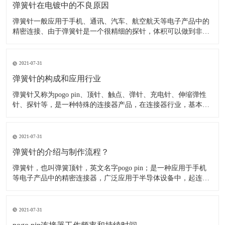
弹簧针在电镀中的不良原因
弹簧针一般应用于手机、通讯、汽车、航空航天等电子产品中的
精密连接、由于弹簧针是一个很精细的探针，体积可以做到非常
小，所以应用在精密连接器中可以降低连接器的重量、节省空
间、美化产品外观(如：超薄手机,智能穿戴、无人机、智能机器
人等产品)。 在弹簧针连接器电镀中，由于接触对有着较高的电
2021-07-31
弹簧针的构成和应用行业
​弹簧针又称为pogo pin、顶针、触点、弹针、充电针、伸缩弹性
针、探针等，是一种特殊的连接器产品，在连接器行业，基本结
构，有一个压缩弹簧，一个车削针管，一个车削针头组成。针管
管口结构是卷边，针头位于针管内，依靠弹簧提供弹力和对接零
件之间形成电连接。 弹簧针主要由针轴、弹簧、针管组
2021-07-31
弹簧针的介绍与制作流程？
弹簧针，也叫弹簧顶针，英文名字pogo pin；是一种应用于手机
等电子产品中的精密连接器，广泛应用于半导体设备中，起连接
作用。 根据应用不同有不同外观，但是整体上pogo pin 内部都有
一个精密弹簧结构。该产品表面一般都镀金，产品单价一般5毛
至1块左右；Pogo pin是一种由针轴
2021-07-31