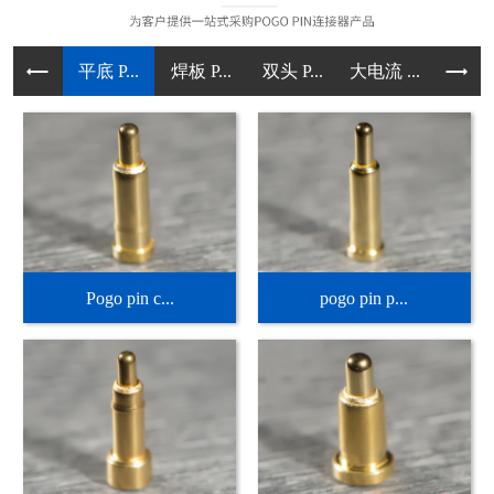
平底 P...
焊板 P...
双头 P...
大电流 ...
直立型 .
Pogo pin c...
pogo pin p...