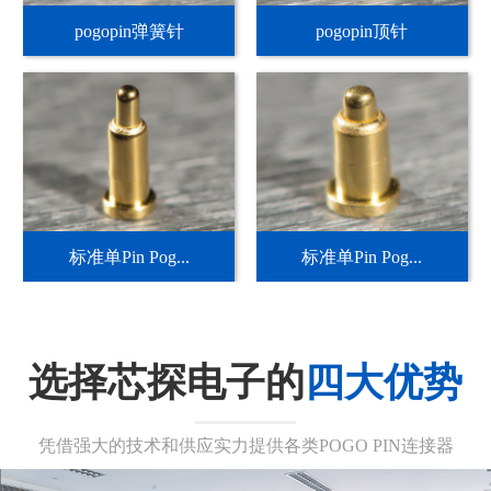
pogopin弹簧针
pogopin顶针
标准单Pin Pog...
标准单Pin Pog...
选择芯探电子的
四大优势
凭借强大的技术和供应实力提供各类POGO PIN连接器